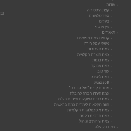
אודות
קצת היסטוריה
Ltd
ספר טלפונים
בעלים
עץ ארגוני
תאגידים
קבוצת צמח מפעלים
משקי עמק הירדן
צמח תערובות
צמח תוצרת חקלאית
צמח בננות
צמח אבוקדו
עוף טוב
צמח ליסינג
Maxsoft
מתחם קניות "מול הכנרת"
עמק הירדן חברה להובלה
צמח כנרת השקעות ופיתוח בע"מ
חווה חקלאית לימודית צמח בראשית
צמח מ טכנולוגיות חקלאיות
צמח תרביות רקמה
צמח שירותים וניהול
צמח בקהילה