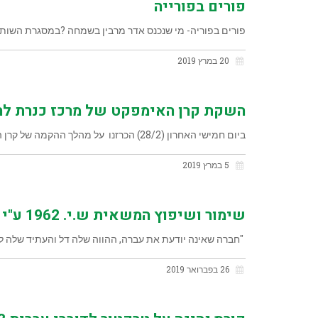
פורים בפורייה
פורים בפוריה- מי שנכנס אדר מרבין בשמחה ?במסגרת השותפ
20 במרץ 2019
השקת קרן האימפקט של מרכז כנרת לח
ביום חמישי האחרון (28/2) הכרזנו על מהלך ההקמה של קרן הון סיכון בהשקעתם של משקי האזור, קיבוצי עמק הירדן ומשקיעים
5 במרץ 2019
שימור ושיפוץ המשאית ש.י. 1962 ע"י צמח תובלה
"חברה שאינה יודעת את עברה, ההווה שלה דל והעתיד שלה לוט 
26 בפברואר 2019