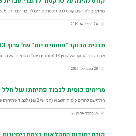
קורס נהיגה על טרקטור לדוברי עברית 31/3
מוזמנים להירשם קורס לנהיגת טרקטורים לדוברי עברית. מועד הקורס: 31/3/19 בשעה: 16:00 בבית ירח. נא להכין את הטופס הירוק לש
24 בפברואר 2019
תכנית הבוקר "פותחים יום" של ערוץ 13 מארחת את אבי אייזנברג מנכ"ל צמח אבוקדו
את תכנית הבוקר של ערוץ 13 "פותחים יום" בהנחיית יעל בר זוהר ואלעד זוהר פתחו עם אייטם שמוקדש כולו לאבוקדו.
20 בפברואר 2019
מרימים כוסית לכבוד פתיחתו של חלל
התרגשנו להרים כוסית השבוע (חמישי 14/2) לכבוד פתיחתו של מרכז החדשנות kinneret-innovation, בשיתוף המכללה האקדמית כנרת. מרכז החדשנות צפוי להשתרע
15 בפברואר 2019
קורס יסודות החקלאות בצמח ניסיונות