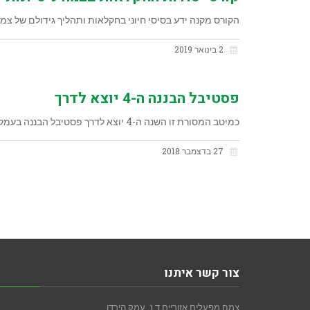
הקורס מקנה ידע בסיסי חיוני בחקלאות ותהליך גידולם של צמחי
2 בינואר 2019
פסטיבל הבננה ה-4 יוצא לדרך
כמיטב המסורת זו השנה ה-4 יוצא לדרך פסטיבל הבננה בעמק הירדן. הבננה, הכוכבת הבלתי מעורערת של עמק הירדן, תביא עמה שפע
27 בדצמבר 2018
צור קשר איתנו
צמח מפעלים אזוריים ד.נ. עמק הירדן